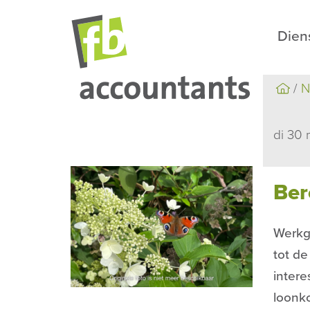
Dien
N
di 30 
Ber
Werkg
tot de
inter
loonko