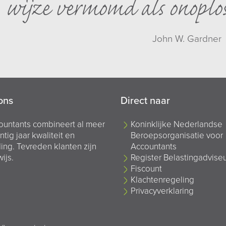
wijze vermomd als onoplo
John W. Gardner
ons
Direct naar
ountants combineert al meer
Koninklijke Nederlandse
ntig jaar kwaliteit en
Beroepsorganisatie voor
ing. Tevreden klanten zijn
Accountants
ijs.
Register Belastingadvise
Fiscount
Klachtenregeling
Privacyverklaring