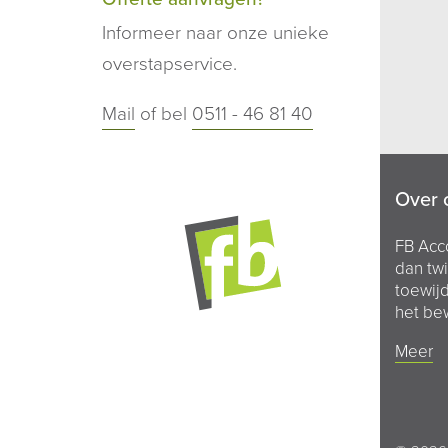
Informeer naar onze unieke
overstapservice.
Mail
of bel
0511 - 46 81 40
Over 
FB Acc
dan twi
toewijd
het bew
Meer