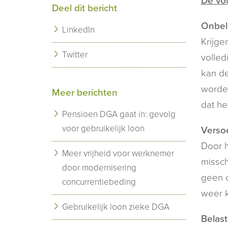
De vo
Deel dit bericht
Onbel
LinkedIn
Krijge
Twitter
volled
kan d
worden
Meer berichten
dat he
Pensioen DGA gaat in: gevolg
voor gebruikelijk loon
Versoe
Door h
Meer vrijheid voor werknemer
missch
door modernisering
geen c
concurrentiebeding
weer k
Gebruikelijk loon zieke DGA
Belast