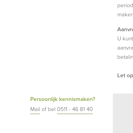
period
maken
Aanvra
U kunt
aanvra
betali
Let op
Persoonlijk kennismaken?
Mail
of bel
0511 - 46 81 40