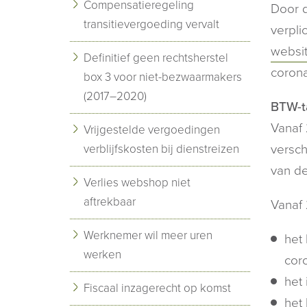
Compensatieregeling
Door d
transitievergoeding vervalt
verpli
websi
Definitief geen rechtsherstel
coron
box 3 voor niet-bezwaarmakers
(2017–2020)
BTW-ta
Vanaf
Vrijgestelde vergoedingen
versch
verblijfskosten bij dienstreizen
van d
Verlies webshop niet
aftrekbaar
Vanaf 
Werknemer wil meer uren
het
werken
cor
het
Fiscaal inzagerecht op komst
het 