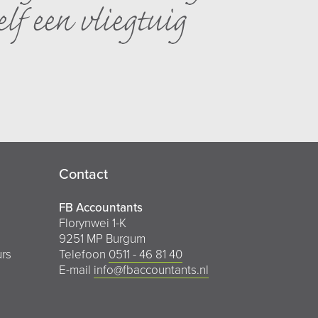
lf een vliegtuig
Contact
FB Accountants
Florynwei 1-K
9251 MP Burgum
urs
Telefoon
0511 - 46 81 40
E-mail
info@fbaccountants.nl