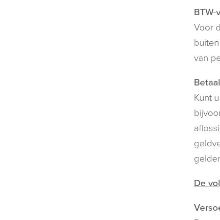
BTW-vr
Voor d
buiten
van pe
Betaa
Kunt u
bijvoo
afloss
geldve
gelden
De vo
Versoe