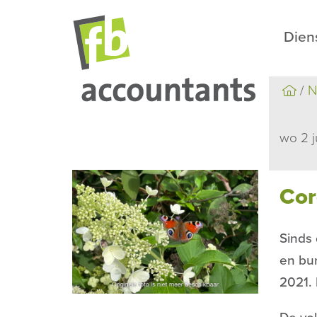
Dien
N
wo 2 j
Cor
Sinds 
en bu
2021. 