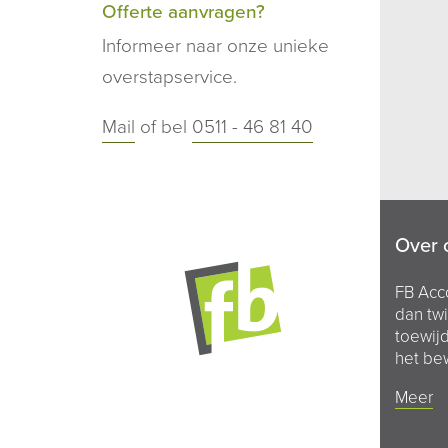
Offerte aanvragen?
Informeer naar onze unieke
overstapservice.
Mail
of bel
0511 - 46 81 40
Over 
FB Acc
dan twi
toewijd
het bew
Meer