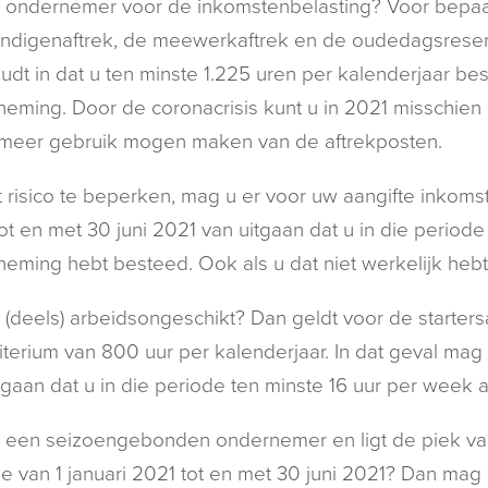
 ondernemer voor de inkomstenbelasting? Voor bepaal
andigenaftrek, de meewerkaftrek en de oudedagsreserv
udt in dat u ten minste 1.225 uren per kalenderjaar 
eming. Door de coronacrisis kunt u in 2021 misschien n
 meer gebruik mogen maken van de aftrekposten.
 risico te beperken, mag u er voor uw aangifte inkomst
ot en met 30 juni 2021 van uitgaan dat u in die period
eming hebt besteed. Ook als u dat niet werkelijk heb
 (deels) arbeidsongeschikt? Dan geldt voor de starters
iterium van 800 uur per kalenderjaar. In dat geval mag
tgaan dat u in die periode ten minste 16 uur per wee
 een seizoengebonden ondernemer en ligt de piek va
e van 1 januari 2021 tot en met 30 juni 2021? Dan mag 