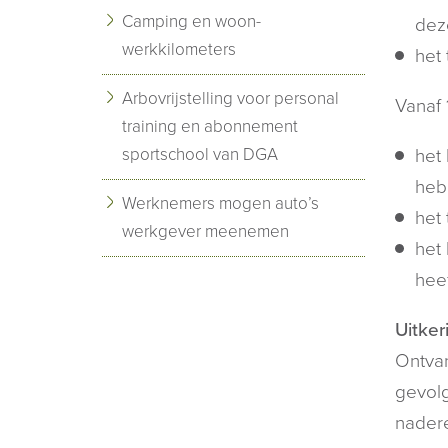
Camping en woon-
deze
werkkilometers
het 
Arbovrijstelling voor personal
Vanaf 
training en abonnement
sportschool van DGA
het
heb
Werknemers mogen auto’s
het 
werkgever meenemen
het 
hee
Uitker
Ontvan
gevolg
nadere