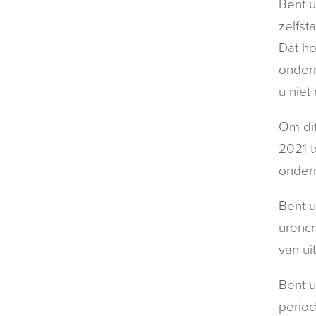
Bent u
zelfst
Dat ho
ondern
u niet
Om dit
2021 t
ondern
Bent u
urencr
van ui
Bent u
period