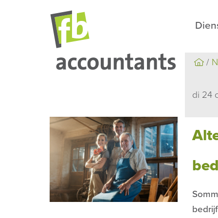
Dien
N
di 24 
Alt
bed
Sommi
bedrij