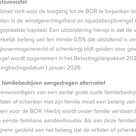
tsvoorstel
binet stelt voor de toegang tot de BOR te beperken t
en in de winstgerechtigdheid en liquidatieopbrengst 
 geplaatste kapitaal. Een uitzondering hierop is dat de 
kelijk belang van ten minste 0,5% dat uitsluitend is v
jksvermogensrecht of schenking) blijft gelden voor 
egel wordt opgenomen in het Belastingplanpakket 20
ingtredingsdatum 1 januari 2026.
 familiebedrijven aangedragen alternatief
enwoordigers van een aantal grote oude familiebedri
later of schenker met zijn familie moet een belang v
en voor de BOR. Hierbij wordt onder familie verstaan b
 eerste familiaire aandeelhouder. Als aan deze famili
rens gesteld aan het belang dat de erflater of schenk