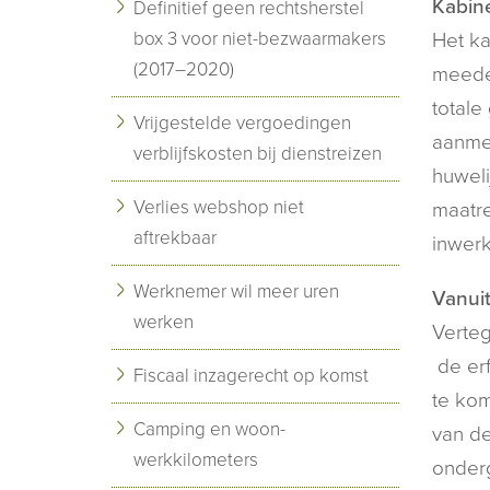
Kabine
Definitief geen rechtsherstel
box 3 voor niet-bezwaarmakers
Het ka
(2017–2020)
meedel
totale
Vrijgestelde vergoedingen
aanmer
verblijfskosten bij dienstreizen
huweli
Verlies webshop niet
maatr
aftrekbaar
inwerk
Werknemer wil meer uren
Vanuit
werken
Verteg
de erf
Fiscaal inzagerecht op komst
te kom
Camping en woon-
van de
werkkilometers
onderg