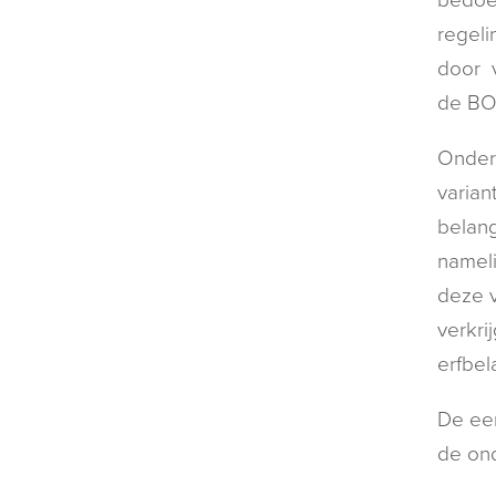
regeli
door 
de BO
Onderz
varian
belang
nameli
deze v
verkri
erfbel
De eer
de ond