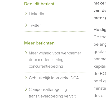
maken
Deel dit bericht
van de
LinkedIn
meer g
Twitter
Huidig
De toe
Meer berichten
belang
geplaa
Meer vrijheid voor werknemer
aanmer
door modernisering
kapit
concurrentiebeding
de BOR
Gebruikelijk loon zieke DGA
heel g
minste
Compensatieregeling
deze n
transitievergoeding vervalt