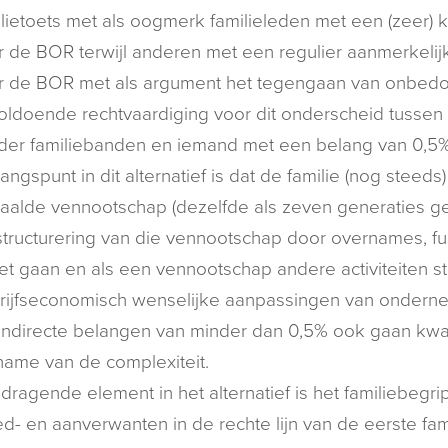
ilietoets met als oogmerk familieleden met een (zeer) 
r de BOR terwijl anderen met een regulier aanmerkeli
r de BOR met als argument het tegengaan van onbedoe
oldoende rechtvaardiging voor dit onderscheid tusse
der familiebanden en iemand met een belang van 0,5%
angspunt in dit alternatief is dat de familie (nog stee
aalde vennootschap (dezelfde als zeven generaties gele
tructurering van die vennootschap door overnames, fusi
liet gaan en als een vennootschap andere activiteiten s
rijfseconomisch wenselijke aanpassingen van ondern
indirecte belangen van minder dan 0,5% ook gaan kwali
name van de complexiteit.
dragende element in het alternatief is het familiebegrip
ed- en aanverwanten in de rechte lijn van de eerste fa