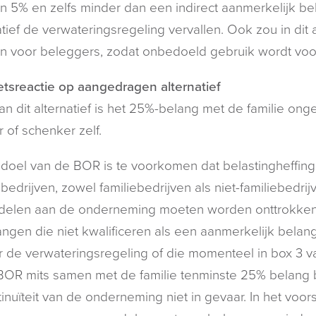
an 5% en zelfs minder dan een indirect aanmerkelijk b
atief de verwateringsregeling vervallen. Ook zou in dit
n voor beleggers, zodat onbedoeld gebruik wordt vo
tsreactie op aangedragen alternatief
an dit alternatief is het 25%-belang met de familie o
r of schenker zelf.
doel van de BOR is te voorkomen dat belastingheffing b
bedrijven, zowel familiebedrijven als niet-familiebedri
delen aan de onderneming moeten worden onttrokken. He
angen die niet kwalificeren als een aanmerkelijk belan
r de verwateringsregeling of die momenteel in box 3 
BOR mits samen met de familie tenminste 25% belang b
inuïteit van de onderneming niet in gevaar. In het voor