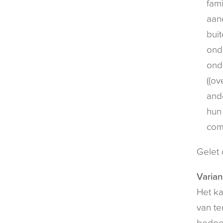
fami
aand
buit
ond
ond
((ov
and
hun 
com
Gelet 
Varian
Het ka
van te
bedoel