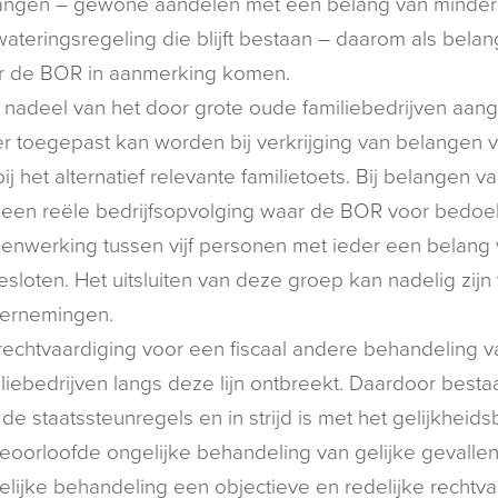
angen – gewone aandelen met een belang van minder
wateringsregeling die blijft bestaan – daarom als bel
r de BOR in aanmerking komen.
 nadeel van het door grote oude familiebedrijven aange
r toegepast kan worden bij verkrijging van belangen v
ij het alternatief relevante familietoets. Bij belangen 
 een reële bedrijfsopvolging waar de BOR voor bedoel
enwerking tussen vijf personen met ieder een belang 
esloten. Het uitsluiten van deze groep kan nadelig zijn 
ernemingen.
echtvaardiging voor een fiscaal andere behandeling va
liebedrijven langs deze lijn ontbreekt. Daardoor bestaat 
de staatssteunregels en in strijd is met het gelijkheids
oorloofde ongelijke behandeling van gelijke gevallen. 
lijke behandeling een objectieve en redelijke rechtva