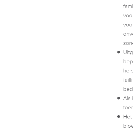
fam
voo
voo
onv
zon
Uitg
bep
hers
fail
bed
Als 
toe
Het 
blo