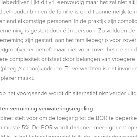
liebedrijven lijkt dit vrij eenvoudig maar het zal niet alt
eelhouder binnen de familie is en dit aannemelijk te m
enland afkomstige personen. In de praktijk zijn complic
erneming is gestart door één persoon. Zo voldoen de
erneming zijn gestart, aan het familiebegrip voor zove
er)groot)vader betreft maar niet voor zover het de aan
ere complexiteit ontstaat door belangen van vroegere 
(pleeg-/schoon)kinderen. Te verwachten is dat invoering
plexer maakt.
op het voorgaande wordt dit alternatief niet verder uit
ten verruiming verwateringsregeling
binet stelt voor om de toegang tot de BOR te beperk
n minste 5%. De BOR wordt daarmee meer gericht op v
d is. In het kabinetsvoorstel blijft de verwateringsreg