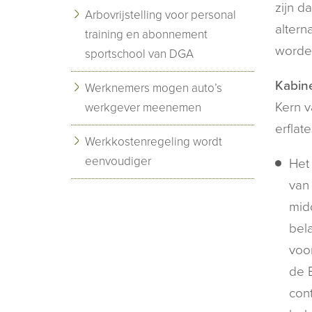
zijn d
Arbovrijstelling voor personal
altern
training en abonnement
worde
sportschool van DGA
Kabine
Werknemers mogen auto’s
Kern v
werkgever meenemen
erflate
Werkkostenregeling wordt
eenvoudiger
Het 
van 
mid
bel
voo
de 
cont