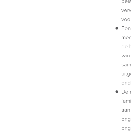
bel
ver
voo
Een
mee
de b
van
sam
uitg
ond
De r
fami
aan 
onge
onge