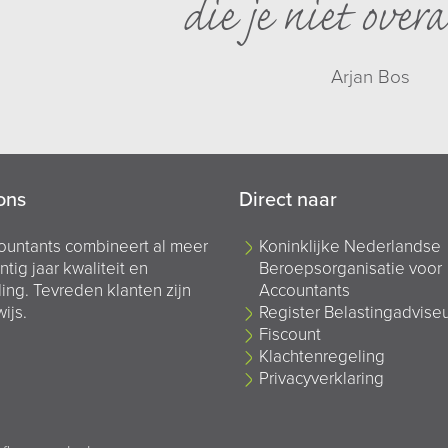
die je niet overa
Arjan Bos
ons
Direct naar
ountants combineert al meer
Koninklijke Nederlandse
ntig jaar kwaliteit en
Beroepsorganisatie voor
ing. Tevreden klanten zijn
Accountants
ijs.
Register Belastingadvise
Fiscount
Klachtenregeling
Privacyverklaring