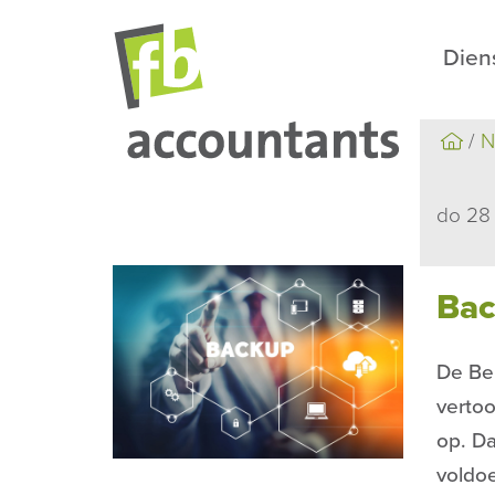
Dien
N
do 28
Bac
De Bel
verto
op. Da
voldoe