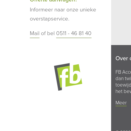
Informeer naar onze unieke
overstapservice.
Mail
of bel
0511 - 46 81 40
Over 
FB Acc
dan twi
toewijd
het bew
Meer