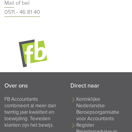
Mail
of bel
0511 - 46 81 40
Over ons
Direct naar
FB Accountants
Koninklijke
combineert al meer dan
Nederlandse
twintig jaar kwaliteit en
Beroepsorganisatie
toewijding. Tevreden
voor Accountants
klanten zijn het bewijs.
Register
Belastingadviseurs