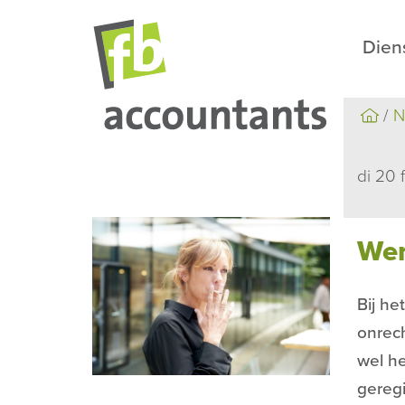
Dien
N
di 20 
Wer
Bij he
onrech
wel he
geregi