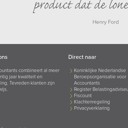
product dat de lone
Henry Ford
ons
Direct naar
ountants combineert al meer
Koninklijke Nederlandse
ntig jaar kwaliteit en
Beroepsorganisatie voor
ing. Tevreden klanten zijn
Accountants
ijs.
Register Belastingadvise
Fiscount
Klachtenregeling
Privacyverklaring