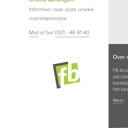
Informeer naar onze unieke
overstapservice.
Mail
of bel
0511 - 46 81 40
Over 
FB Acc
dan twi
toewijd
het bew
Meer