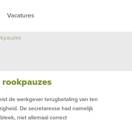
Vacatures
okpauzes
e rookpauzes
eist de werkgever terugbetaling van ten
igheid. De secretaresse had namelijk
leek, niet allemaal correct