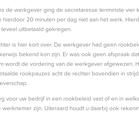
s de werkgever ging de secretaresse tenminste vier k
 hierdoor 20 minuten per dag niet aan het werk. Hier
 teveel uitbetaald gekregen.
hter is hier kort over. De werkgever had geen rookb
jkerwijs bekend kon zijn. Er was ook geen afspraak da
 wordt de vordering van de werkgever afgewezen. He
taalde rookpauzes acht de rechter bovendien in strij
everschap.
g voor uw bedrijf in een rookbeleid vast of en in we
 werknemer zijn. Uiteraard houdt u daarbij ook rekeni